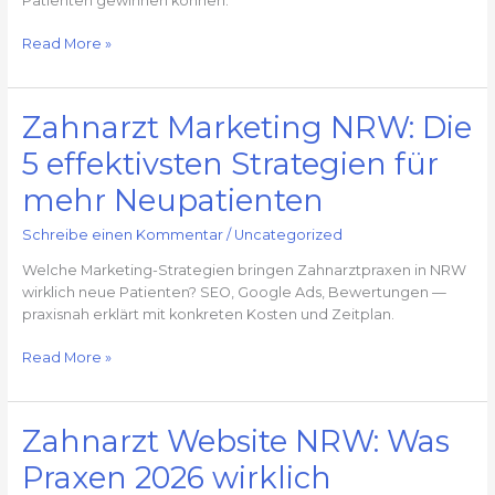
Patienten gewinnen können.
es
wirklich
Read More »
funktioniert
Zahnarzt Marketing NRW: Die
Zahnarzt
Marketing
5 effektivsten Strategien für
NRW:
Die
mehr Neupatienten
5
effektivsten
Schreibe einen Kommentar
/
Uncategorized
Strategien
Welche Marketing-Strategien bringen Zahnarztpraxen in NRW
für
wirklich neue Patienten? SEO, Google Ads, Bewertungen —
mehr
praxisnah erklärt mit konkreten Kosten und Zeitplan.
Neupatienten
Read More »
Zahnarzt Website NRW: Was
Zahnarzt
Website
Praxen 2026 wirklich
NRW: