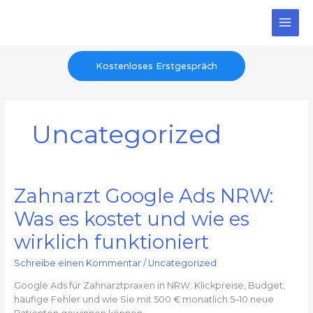
Zum
Inhalt
springen
Kostenloses Erstgespräch
Uncategorized
Zahnarzt Google Ads NRW:
Zahnarzt
Google
Was es kostet und wie es
Ads
NRW:
wirklich funktioniert
Was
es
Schreibe einen Kommentar
/
Uncategorized
kostet
Google Ads für Zahnarztpraxen in NRW: Klickpreise, Budget,
und
häufige Fehler und wie Sie mit 500 € monatlich 5–10 neue
wie