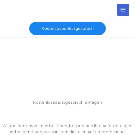
Zum
Inhalt
springen
Kostenloses Erstgespräch
Kontakt
Wir bringen Ihr Unternehmen online
Kontaktieren Sie uns noch heute für ein unverbindliches Angebot
— speziell auf Ihr Unternehmen zugeschnitten.
Kostenloses Erstgespräch anfragen
Wir melden uns zeitnah bei Ihnen, besprechen Ihre Anforderungen
und zeigen Ihnen, wie wir Ihren digitalen Auftritt professionell