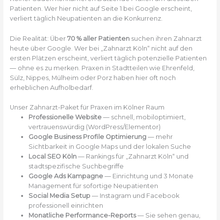
Patienten. Wer hier nicht auf Seite 1 bei Google erscheint,
verliert täglich Neupatienten an die Konkurrenz.
Die Realität: Über
70 % aller Patienten
suchen ihren Zahnarzt
heute über Google. Wer bei „Zahnarzt Köln“ nicht auf den
ersten Plätzen erscheint, verliert täglich potenzielle Patienten
— ohne es zu merken. Praxen in Stadtteilen wie Ehrenfeld,
Sülz, Nippes, Mülheim oder Porz haben hier oft noch
erheblichen Aufholbedarf.
Unser Zahnarzt-Paket für Praxen im Kölner Raum
Professionelle Website
— schnell, mobiloptimiert,
vertrauenswürdig (WordPress/Elementor)
Google Business Profile Optimierung
— mehr
Sichtbarkeit in Google Maps und der lokalen Suche
Local SEO Köln
— Rankings für „Zahnarzt Köln“ und
stadtspezifische Suchbegriffe
Google Ads Kampagne
— Einrichtung und 3 Monate
Management für sofortige Neupatienten
Social Media Setup
— Instagram und Facebook
professionell einrichten
Monatliche Performance-Reports
— Sie sehen genau,