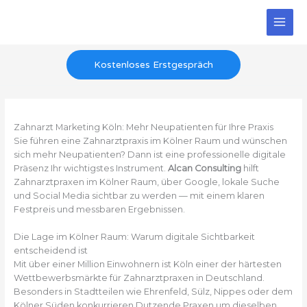
Zum
Inhalt
springen
Kostenloses Erstgespräch
Zahnarzt Marketing Köln: Mehr Neupatienten für Ihre Praxis
Sie führen eine Zahnarztpraxis im Kölner Raum und wünschen
sich mehr Neupatienten? Dann ist eine professionelle digitale
Präsenz Ihr wichtigstes Instrument.
Alcan Consulting
hilft
Zahnarztpraxen im Kölner Raum, über Google, lokale Suche
und Social Media sichtbar zu werden — mit einem klaren
Festpreis und messbaren Ergebnissen.
Die Lage im Kölner Raum: Warum digitale Sichtbarkeit
entscheidend ist
Mit über einer Million Einwohnern ist Köln einer der härtesten
Wettbewerbsmärkte für Zahnarztpraxen in Deutschland.
Besonders in Stadtteilen wie Ehrenfeld, Sülz, Nippes oder dem
Kölner Süden konkurrieren Dutzende Praxen um dieselben