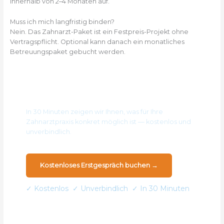
innerhalb von 2–4 Monaten auf.
Muss ich mich langfristig binden?
Nein. Das Zahnarzt-Paket ist ein Festpreis-Projekt ohne
Vertragspflicht. Optional kann danach ein monatliches
Betreuungspaket gebucht werden.
Kostenloses Erstgespräch für Ihre Praxis im Kölner
Raum
In 30 Minuten zeigen wir Ihnen, was für Ihre
Zahnarztpraxis konkret möglich ist — kostenlos und
unverbindlich.
Kostenloses Erstgespräch buchen →
✓ Kostenlos ✓ Unverbindlich ✓ In 30 Minuten