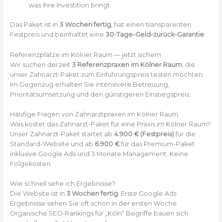
was Ihre Investition bringt
Das Paket ist in
3 Wochen fertig
, hat einen transparenten
Festpreis und beinhaltet eine
30-Tage-Geld-zurück-Garantie
.
Referenzplätze im Kölner Raum — jetzt sichern
Wir suchen derzeit
3 Referenzpraxen im Kölner Raum
, die
unser Zahnarzt-Paket zum Einführungspreis testen möchten.
Im Gegenzug erhalten Sie intensivere Betreuung,
Prioritätsumsetzung und den günstigeren Einstiegspreis.
Häufige Fragen von Zahnarztpraxen im Kölner Raum
Was kostet das Zahnarzt-Paket für eine Praxis im Kölner Raum?
Unser Zahnarzt-Paket startet ab
4.900 € (Festpreis)
für die
Standard-Website und ab
6.900 €
für das Premium-Paket
inklusive Google Ads und 3 Monate Management. Keine
Folgekosten.
Wie schnell sehe ich Ergebnisse?
Die Website ist in
3 Wochen fertig
. Erste Google Ads
Ergebnisse sehen Sie oft schon in der ersten Woche.
Organische SEO-Rankings für „Köln“ Begriffe bauen sich