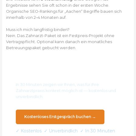
Ergebnisse sehen Sie oft schon in der ersten Woche.
Organische SEO-Rankings für „Aachen“ Begriffe bauen sich
innerhalb von 2–4 Monaten auf.
Muss ich mich langfristig binden?
Nein. Das Zahnarzt-Paket ist ein Festpreis-Projekt ohne
Vertragspflicht. Optional kann danach ein monatliches
Betreuungspaket gebucht werden.
Kostenloses Erstgespräch für Ihre Praxis im
Dreiländereck
In 30 Minuten zeigen wir Ihnen, was für Ihre
Zahnarztpraxis konkret möglich ist — kostenlos und
unverbindlich.
Kostenloses Erstgespräch buchen →
✓ Kostenlos ✓ Unverbindlich ✓ In 30 Minuten