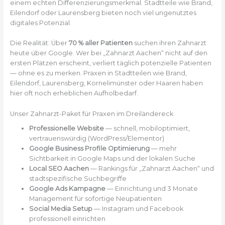
einem echten Differenzierungsmerkmal. Stadtteile wie Brand,
Eilendorf oder Laurensberg bieten noch viel ungenutztes
digitales Potenzial.
Die Realität: Über
70 % aller Patienten
suchen ihren Zahnarzt
heute über Google. Wer bei „Zahnarzt Aachen“ nicht auf den
ersten Plätzen erscheint, verliert täglich potenzielle Patienten
— ohne es zu merken. Praxen in Stadtteilen wie Brand,
Eilendorf, Laurensberg, Kornelimünster oder Haaren haben
hier oft noch erheblichen Aufholbedarf.
Unser Zahnarzt-Paket für Praxen im Dreiländereck
Professionelle Website
— schnell, mobiloptimiert,
vertrauenswürdig (WordPress/Elementor)
Google Business Profile Optimierung
— mehr
Sichtbarkeit in Google Maps und der lokalen Suche
Local SEO Aachen
— Rankings für „Zahnarzt Aachen“ und
stadtspezifische Suchbegriffe
Google Ads Kampagne
— Einrichtung und 3 Monate
Management für sofortige Neupatienten
Social Media Setup
— Instagram und Facebook
professionell einrichten