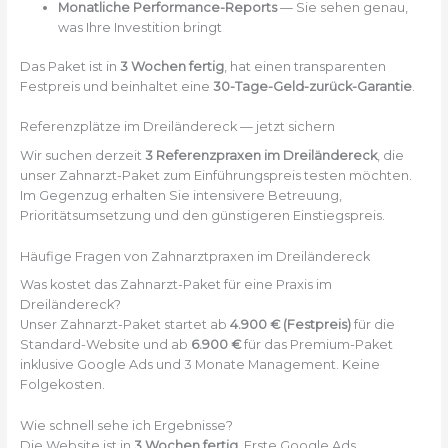
Monatliche Performance-Reports
— Sie sehen genau,
was Ihre Investition bringt
Das Paket ist in
3 Wochen fertig
, hat einen transparenten
Festpreis und beinhaltet eine
30-Tage-Geld-zurück-Garantie
.
Referenzplätze im Dreiländereck — jetzt sichern
Wir suchen derzeit
3 Referenzpraxen im Dreiländereck
, die
unser Zahnarzt-Paket zum Einführungspreis testen möchten.
Im Gegenzug erhalten Sie intensivere Betreuung,
Prioritätsumsetzung und den günstigeren Einstiegspreis.
Häufige Fragen von Zahnarztpraxen im Dreiländereck
Was kostet das Zahnarzt-Paket für eine Praxis im
Dreiländereck?
Unser Zahnarzt-Paket startet ab
4.900 € (Festpreis)
für die
Standard-Website und ab
6.900 €
für das Premium-Paket
inklusive Google Ads und 3 Monate Management. Keine
Folgekosten.
Wie schnell sehe ich Ergebnisse?
Die Website ist in
3 Wochen fertig
. Erste Google Ads